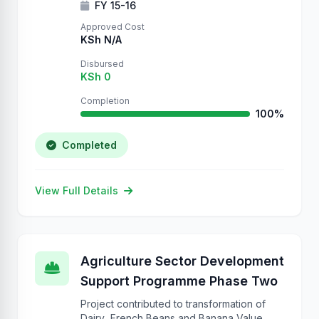
FY 15-16
Approved Cost
KSh N/A
Disbursed
KSh 0
Completion
100%
Completed
View Full Details
Agriculture Sector Development
Support Programme Phase Two
Project contributed to transformation of
Dairy ,French Beans and Banana Value