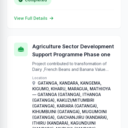
View Full Details
Agriculture Sector Development
Support Programme Phase one
Project contributed to transformation of
Dairy ,French Beans and Banana Value
chains to commercially oriented
Location
enterprises that ensure sustainable food
GATANGA, KANDARA, KANGEMA,
and nutrition security.
KIGUMO, KIHARU, MARAGUA, MATHIOYA
— GATANGA (GATANGA), ITHANGA
(GATANGA), KAKUZI/MITUMBIRI
(GATANGA), KARIARA (GATANGA),
KIHUMBUINI (GATANGA), MUGUMOINI
(GATANGA), GAICHANJIRU (KANDARA),
ITHIRU (KANDARA), KAGUNDUINI