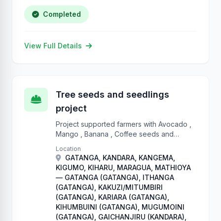
Completed
View Full Details
Tree seeds and seedlings
project
Project supported farmers with Avocado ,
Mango , Banana , Coffee seeds and
seedlings, Tree tomato, Sweet potatoes
Location
plantlets, sorghum, French beans and
GATANGA, KANDARA, KANGEMA,
Traditional High Value Crops
KIGUMO, KIHARU, MARAGUA, MATHIOYA
— GATANGA (GATANGA), ITHANGA
(GATANGA), KAKUZI/MITUMBIRI
(GATANGA), KARIARA (GATANGA),
KIHUMBUINI (GATANGA), MUGUMOINI
(GATANGA), GAICHANJIRU (KANDARA),