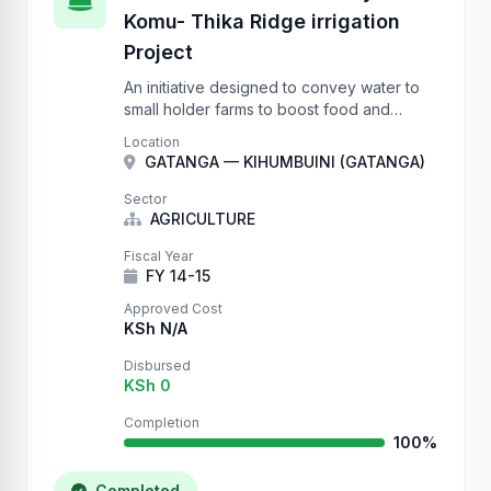
Komu- Thika Ridge irrigation
Project
An initiative designed to convey water to
small holder farms to boost food and
nutrition security.
Location
GATANGA — KIHUMBUINI (GATANGA)
Sector
AGRICULTURE
Fiscal Year
FY 14-15
Approved Cost
KSh N/A
Disbursed
KSh 0
Completion
100%
Completed