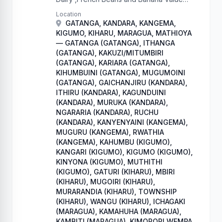
chains to commercially oriented
Location
enterprises that ensure sustainable food
GATANGA, KANDARA, KANGEMA,
and nutrition security.
KIGUMO, KIHARU, MARAGUA, MATHIOYA
— GATANGA (GATANGA), ITHANGA
(GATANGA), KAKUZI/MITUMBIRI
(GATANGA), KARIARA (GATANGA),
KIHUMBUINI (GATANGA), MUGUMOINI
(GATANGA), GAICHANJIRU (KANDARA),
ITHIRU (KANDARA), KAGUNDUINI
(KANDARA), MURUKA (KANDARA),
NGARARIA (KANDARA), RUCHU
(KANDARA), KANYENYAINI (KANGEMA),
MUGURU (KANGEMA), RWATHIA
(KANGEMA), KAHUMBU (KIGUMO),
KANGARI (KIGUMO), KIGUMO (KIGUMO),
KINYONA (KIGUMO), MUTHITHI
(KIGUMO), GATURI (KIHARU), MBIRI
(KIHARU), MUGOIRI (KIHARU),
MURARANDIA (KIHARU), TOWNSHIP
(KIHARU), WANGU (KIHARU), ICHAGAKI
(MARAGUA), KAMAHUHA (MARAGUA),
KAMBITI (MARAGUA), KIMORORI WEMPA