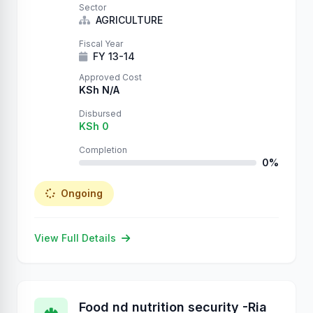
Sector
AGRICULTURE
Fiscal Year
FY 13-14
Approved Cost
KSh N/A
Disbursed
KSh 0
Completion
0%
Ongoing
View Full Details
Food nd nutrition security -Ria