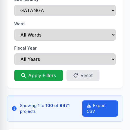
Ward
Fiscal Year
Apply Filters
Reset
Showing
1
to
100
of
9471
Export
projects
CSV