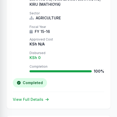
KIRU (MATHIOYA)
Sector
AGRICULTURE
Fiscal Year
FY 15-16
Approved Cost
KSh N/A
Disbursed
KSh 0
Completion
100%
Completed
View Full Details