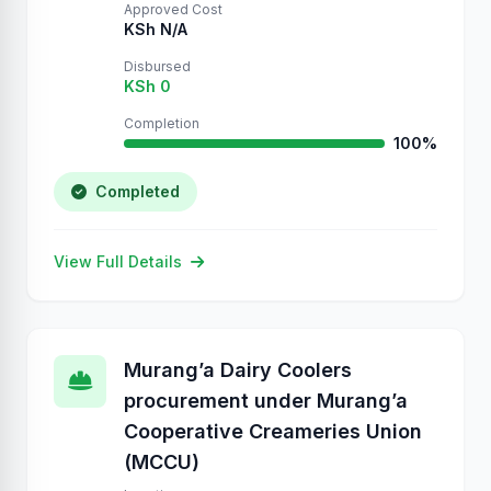
Approved Cost
KSh N/A
Disbursed
KSh 0
Completion
100%
Completed
View Full Details
Murang’a Dairy Coolers
procurement under Murang’a
Cooperative Creameries Union
(MCCU)